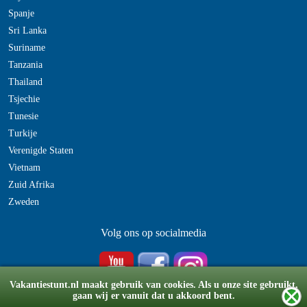
Spanje
Sri Lanka
Suriname
Tanzania
Thailand
Tsjechie
Tunesie
Turkije
Verenigde Staten
Vietnam
Zuid Afrika
Zweden
Volg ons op socialmedia
Vakantiestunt.nl maakt gebruik van cookies. Als u onze site gebruikt,
gaan wij er vanuit dat u akkoord bent.
© Copyright 2008-2026 vakantiestunt.nl