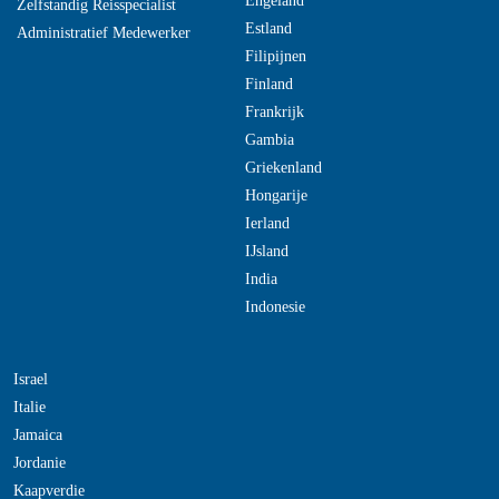
Engeland
Zelfstandig Reisspecialist
Estland
Administratief Medewerker
Filipijnen
Finland
Frankrijk
Gambia
Griekenland
Hongarije
Ierland
IJsland
India
Indonesie
Israel
Italie
Jamaica
Jordanie
Kaapverdie