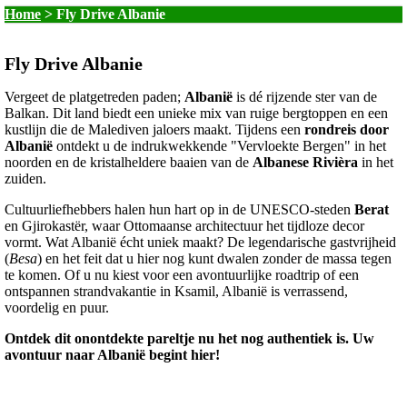
Home
>
Fly Drive Albanie
Fly Drive Albanie
Vergeet de platgetreden paden;
Albanië
is dé rijzende ster van de
Balkan. Dit land biedt een unieke mix van ruige bergtoppen en een
kustlijn die de Malediven jaloers maakt. Tijdens een
rondreis door
Albanië
ontdekt u de indrukwekkende "Vervloekte Bergen" in het
noorden en de kristalheldere baaien van de
Albanese Rivièra
in het
zuiden.
Cultuurliefhebbers halen hun hart op in de UNESCO-steden
Berat
en Gjirokastër, waar Ottomaanse architectuur het tijdloze decor
vormt. Wat Albanië écht uniek maakt? De legendarische gastvrijheid
(
Besa
) en het feit dat u hier nog kunt dwalen zonder de massa tegen
te komen. Of u nu kiest voor een avontuurlijke roadtrip of een
ontspannen strandvakantie in Ksamil, Albanië is verrassend,
voordelig en puur.
Ontdek dit onontdekte pareltje nu het nog authentiek is. Uw
avontuur naar Albanië begint hier!