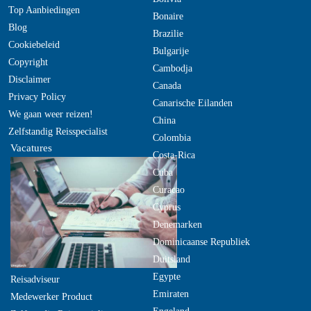
Top Aanbiedingen
Bonaire
Blog
Brazilie
Cookiebeleid
Bulgarije
Copyright
Cambodja
Disclaimer
Canada
Privacy Policy
Canarische Eilanden
We gaan weer reizen!
China
Zelfstandig Reisspecialist
Colombia
Vacatures
Costa-Rica
Cuba
Curacao
Cyprus
Denemarken
Dominicaanse Republiek
Duitsland
Egypte
Reisadviseur
Emiraten
Medewerker Product