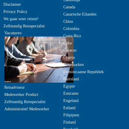
Disclaimer
Canada
Privacy Policy
Canarische Eilanden
We gaan weer reizen!
China
Zelfstandig Reisspecialist
Colombia
Vacatures
Costa-Rica
Cuba
Curacao
Cyprus
Denemarken
Dominicaanse Republiek
Duitsland
Egypte
Reisadviseur
Emiraten
Medewerker Product
Engeland
Zelfstandig Reisspecialist
Estland
Administratief Medewerker
Filipijnen
Finland