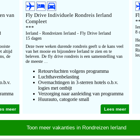
ten van
Fly Drive Individuele Rondreis Ierland
Fl
Compleet
*
***
Ie
8 
d
Ierland - Rondreizen Ierland - Fly Drive Ierland
15 dagen
He
mo
ooiste
Deze twee weken durende rondreis geeft u de kans veel
Ri
t altijd
van het mooie en bijzondere Ierland te zien en te
le
ns, de
beleven. De fly drive rondreis is een samenstelling van
de meeste ...
Retourvluchten volgens programma
Luchthavenbelasting
o.b.v.
Overnachtingen in 3-sterren hotels o.b.v.
logies met ontbijt
ogramma
Verzorging naar aanleiding van programma
Huurauto, catogorie small
es meer
Lees meer
Toon meer vakanties in Rondreizen Ierland