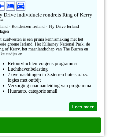
y Drive individuele rondreis Ring of Kerry
**
rland - Rondreizen Ierland - Fly Drive Ierland
dagen
t zuidwesten is een prima kennismaking met het
oie groene Ierland. Het Killarney National Park, de
ng of Kerry, het maanlandschap van The Burren en
uke stadjes en...
Retourvluchten volgens programma
Luchthavenbelasting
7 overnachtingen in 3-sterren hotels o.b.v.
logies met ontbijt
Verzorging naar aanleiding van programma
Huurauto, categorie small
Lees meer