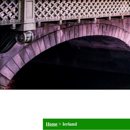
Home
>
Ierland