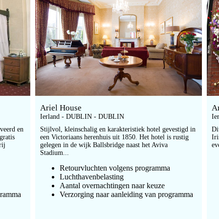
Ariel House
A
Ierland - DUBLIN - DUBLIN
Ie
oveerd en
Stijlvol, kleinschalig en karakteristiek hotel gevestigd in
Di
gratis
een Victoriaans herenhuis uit 1850. Het hotel is rustig
Ir
rij
gelegen in de wijk Ballsbridge naast het Aviva
ev
Stadium...
Retourvluchten volgens programma
Luchthavenbelasting
Aantal overnachtingen naar keuze
ogramma
Verzorging naar aanleiding van programma