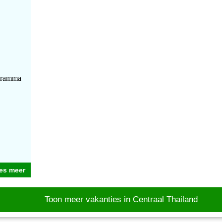
ogramma
es meer
Toon meer vakanties in Centraal Thailand