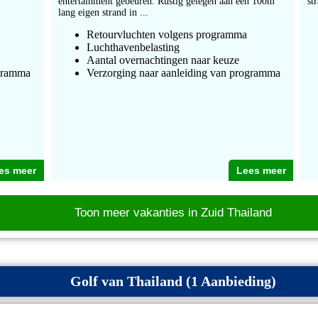
entertainment gebeuren. Rustig gelegen aan een 100m
st
lang eigen strand in ...
Retourvluchten volgens programma
Luchthavenbelasting
Aantal overnachtingen naar keuze
ogramma
Verzorging naar aanleiding van programma
es meer
Lees meer
Toon meer vakanties in Zuid Thailand
Golf van Thailand (1 Aanbieding)