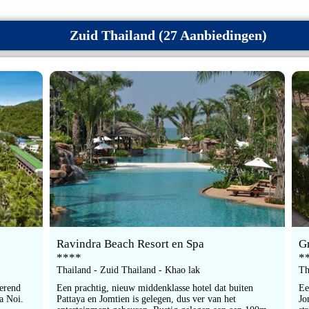
Zuid Thailand (27 Aanbiedingen)
Ravindra Beach Resort en Spa
G
****
*
Thailand - Zuid Thailand - Khao lak
Th
terend
Een prachtig, nieuw middenklasse hotel dat buiten
Ee
ta Noi.
Pattaya en Jomtien is gelegen, dus ver van het
Jo