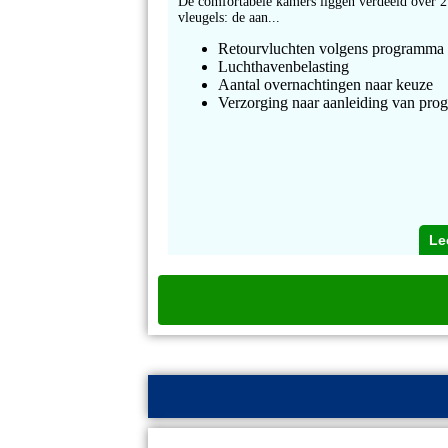
De comfortabele kamers liggen verdeeld over 2
vleugels: de aan...
Retourvluchten volgens programma
Luchthavenbelasting
Aantal overnachtingen naar keuze
Verzorging naar aanleiding van pr
Le