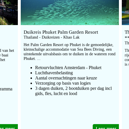
Duikreis Phuket Palm Garden Resort
T
Thailand - Duikreizen - Khao Lak
*
Th
Het Palm Garden Resort op Phuket is de gemoedelijke,
kleinschalige accommodatie van Sea Bees Diving, een
d van het
Th
uitstekende uitvalsbasis om te duiken in de wateren rond
e baai
ri
Phuket. ...
 het
co
is
Retourvluchten Amsterdam - Phuket
Luchthavenbelasting
Aantal overnachtingen naar keuze
Verzorging op basis van logies
3 dagen duiken, 2 bootduiken per dag incl
ogramma
gids, fles, lucht en lood
es meer
Lees meer