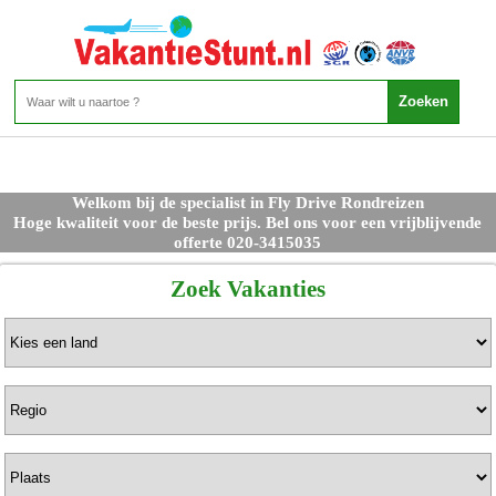
Welkom bij de specialist in Fly Drive Rondreizen
Hoge kwaliteit voor de beste prijs. Bel ons voor een vrijblijvende
offerte 020-3415035
Zoek Vakanties