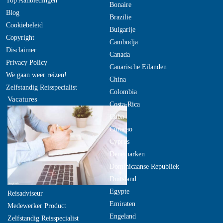
Top Aanbiedingen
Bonaire
Blog
Brazilie
Cookiebeleid
Bulgarije
Copyright
Cambodja
Disclaimer
Canada
Privacy Policy
Canarische Eilanden
We gaan weer reizen!
China
Zelfstandig Reisspecialist
Colombia
Vacatures
Costa-Rica
Cuba
Curacao
Cyprus
Denemarken
Dominicaanse Republiek
Duitsland
Egypte
Reisadviseur
Emiraten
Medewerker Product
Engeland
Zelfstandig Reisspecialist