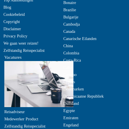
Top Aanbiedingen
Bonaire
Blog
Brazilie
Cookiebeleid
Bulgarije
Copyright
Cambodja
Disclaimer
Canada
Privacy Policy
Canarische Eilanden
We gaan weer reizen!
China
Zelfstandig Reisspecialist
Colombia
Vacatures
Costa-Rica
Cuba
Curacao
Cyprus
Denemarken
Dominicaanse Republiek
Duitsland
Egypte
Reisadviseur
Emiraten
Medewerker Product
Engeland
Zelfstandig Reisspecialist