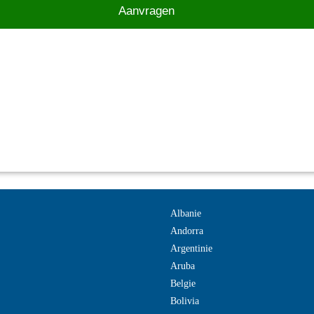
Albanie
Andorra
Argentinie
Aruba
Belgie
Bolivia