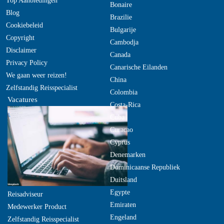
Top Aanbiedingen
Bonaire
Blog
Brazilie
Cookiebeleid
Bulgarije
Copyright
Cambodja
Disclaimer
Canada
Privacy Policy
Canarische Eilanden
We gaan weer reizen!
China
Zelfstandig Reisspecialist
Colombia
Vacatures
Costa-Rica
Cuba
Curacao
Cyprus
Denemarken
Dominicaanse Republiek
Duitsland
Egypte
Reisadviseur
Emiraten
Medewerker Product
Engeland
Zelfstandig Reisspecialist