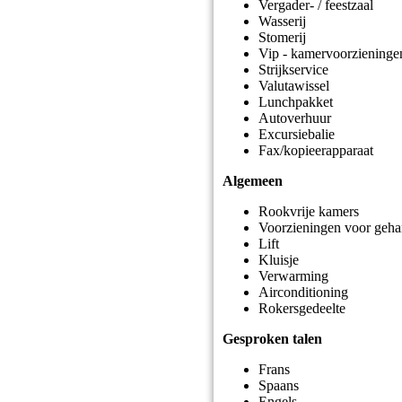
Vergader- / feestzaal
Wasserij
Stomerij
Vip - kamervoorzieninge
Strijkservice
Valutawissel
Lunchpakket
Autoverhuur
Excursiebalie
Fax/kopieerapparaat
Algemeen
Rookvrije kamers
Voorzieningen voor geha
Lift
Kluisje
Verwarming
Airconditioning
Rokersgedeelte
Gesproken talen
Frans
Spaans
Engels