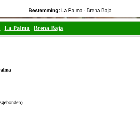
Bestemming:
La Palma - Brena Baja
n
La Palma
Brena Baja
-
-
 Palma
sgebonden)