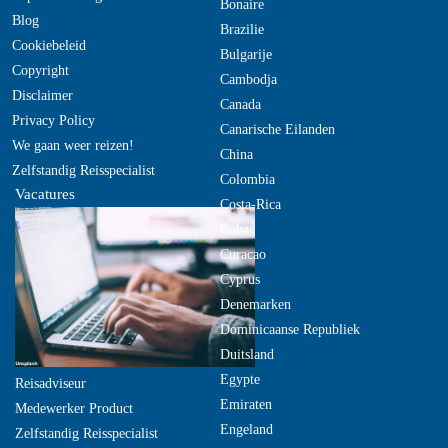
Bonaire
Blog
Brazilie
Cookiebeleid
Bulgarije
Copyright
Cambodja
Disclaimer
Canada
Privacy Policy
Canarische Eilanden
We gaan weer reizen!
China
Zelfstandig Reisspecialist
Colombia
Vacatures
Costa-Rica
Cuba
Curacao
Cyprus
Denemarken
Dominicaanse Republiek
Duitsland
Egypte
Reisadviseur
Emiraten
Medewerker Product
Engeland
Zelfstandig Reisspecialist