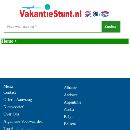
Colombia - Caraibische Kust
Home
>
Menu
Albanie
Contact
Andorra
Offerte Aanvraag
Argentinie
Nieuwsbrief
Aruba
Over Ons
Belgie
Algemene Voorwaarden
Bolivia
Top Aanbiedingen