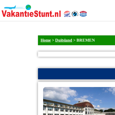
Home
>
Duitsland
>
BREMEN