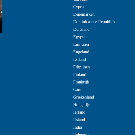
Cyprus
Denemarken
Dominicaanse Republiek
Duitsland
Egypte
Emiraten
Engeland
Estland
Filipijnen
Finland
Frankrijk
Gambia
Griekenland
Hongarije
Ierland
IJsland
India
Indonesie