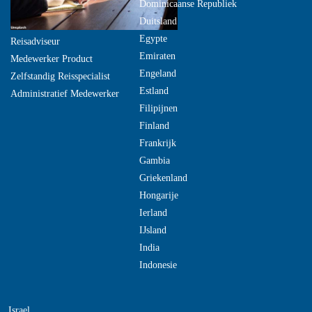
Dominicaanse Republiek
Duitsland
Egypte
Reisadviseur
Emiraten
Medewerker Product
Engeland
Zelfstandig Reisspecialist
Estland
Administratief Medewerker
Filipijnen
Finland
Frankrijk
Gambia
Griekenland
Hongarije
Ierland
IJsland
India
Indonesie
Israel