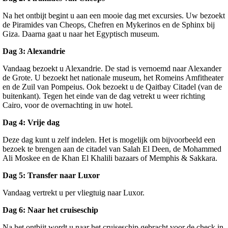
Na het ontbijt begint u aan een mooie dag met excursies. Uw bezoekt
de Piramides van Cheops, Chefren en Mykerinos en de Sphinx bij
Giza. Daarna gaat u naar het Egyptisch museum.
Dag 3: Alexandrie
Vandaag bezoekt u Alexandrie. De stad is vernoemd naar Alexander
de Grote. U bezoekt het nationale museum, het Romeins Amfitheater
en de Zuil van Pompeius. Ook bezoekt u de Qaitbay Citadel (van de
buitenkant). Tegen het einde van de dag vetrekt u weer richting
Cairo, voor de overnachting in uw hotel.
Dag 4: Vrije dag
Deze dag kunt u zelf indelen. Het is mogelijk om bijvoorbeeld een
bezoek te brengen aan de citadel van Salah El Deen, de Mohammed
Ali Moskee en de Khan El Khalili bazaars of Memphis & Sakkara.
Dag 5: Transfer naar Luxor
Vandaag vertrekt u per vliegtuig naar Luxor.
Dag 6: Naar het cruiseschip
Na het ontbijt wordt u naar het cruiseschip gebracht voor de check in.