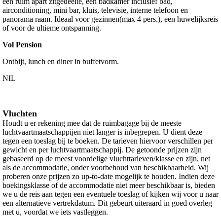
een ruim apart zitgedeelte, een badkamer inclusief bad,
airconditioning, mini bar, kluis, televisie, interne telefoon en
panorama raam. Ideaal voor gezinnen(max 4 pers.), een huwelijksreis
of voor de ultieme ontspanning.
Vol Pension
Ontbijt, lunch en diner in buffetvorm.
NIL
Vluchten
Houdt u er rekening mee dat de ruimbagage bij de meeste
luchtvaartmaatschappijen niet langer is inbegrepen. U dient deze
tegen een toeslag bij te boeken. De tarieven hiervoor verschillen per
gewicht en per luchtvaartmaatschappij. De getoonde prijzen zijn
gebaseerd op de meest voordelige vluchttarieven/klasse en zijn, net
als de accommodatie, onder voorbehoud van beschikbaarheid. Wij
proberen onze prijzen zo up-to-date mogelijk te houden. Indien deze
boekingsklasse of de accommodatie niet meer beschikbaar is, bieden
we u de reis aan tegen een eventuele toeslag of kijken wij voor u naar
een alternatieve vertrekdatum. Dit gebeurt uiteraard in goed overleg
met u, voordat we iets vastleggen.