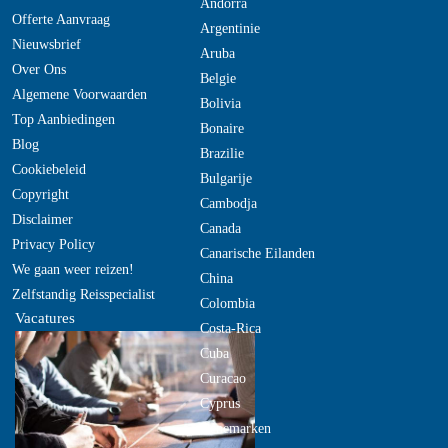
Andorra
Offerte Aanvraag
Argentinie
Nieuwsbrief
Aruba
Over Ons
Belgie
Algemene Voorwaarden
Bolivia
Top Aanbiedingen
Bonaire
Blog
Brazilie
Cookiebeleid
Bulgarije
Copyright
Cambodja
Disclaimer
Canada
Privacy Policy
Canarische Eilanden
We gaan weer reizen!
China
Zelfstandig Reisspecialist
Colombia
Vacatures
Costa-Rica
Cuba
Curacao
Cyprus
Denemarken