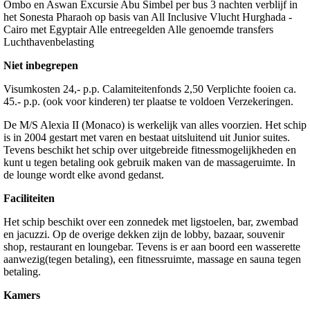
Ombo en Aswan Excursie Abu Simbel per bus 3 nachten verblijf in
het Sonesta Pharaoh op basis van All Inclusive Vlucht Hurghada -
Cairo met Egyptair Alle entreegelden Alle genoemde transfers
Luchthavenbelasting
Niet inbegrepen
Visumkosten 24,- p.p. Calamiteitenfonds 2,50 Verplichte fooien ca.
45.- p.p. (ook voor kinderen) ter plaatse te voldoen Verzekeringen.
De M/S Alexia II (Monaco) is werkelijk van alles voorzien. Het schip
is in 2004 gestart met varen en bestaat uitsluitend uit Junior suites.
Tevens beschikt het schip over uitgebreide fitnessmogelijkheden en
kunt u tegen betaling ook gebruik maken van de massageruimte. In
de lounge wordt elke avond gedanst.
Faciliteiten
Het schip beschikt over een zonnedek met ligstoelen, bar, zwembad
en jacuzzi. Op de overige dekken zijn de lobby, bazaar, souvenir
shop, restaurant en loungebar. Tevens is er aan boord een wasserette
aanwezig(tegen betaling), een fitnessruimte, massage en sauna tegen
betaling.
Kamers