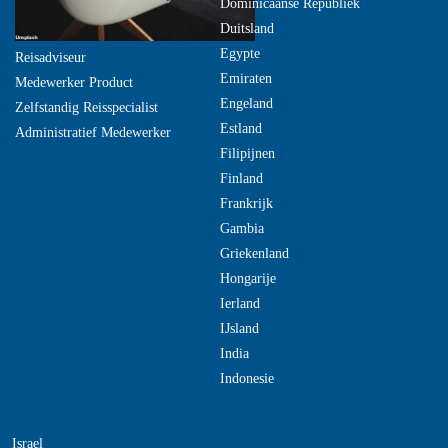
Dominicaanse Republiek
Duitsland
Egypte
Reisadviseur
Emiraten
Medewerker Product
Engeland
Zelfstandig Reisspecialist
Estland
Administratief Medewerker
Filipijnen
Finland
Frankrijk
Gambia
Griekenland
Hongarije
Ierland
IJsland
India
Indonesie
Israel