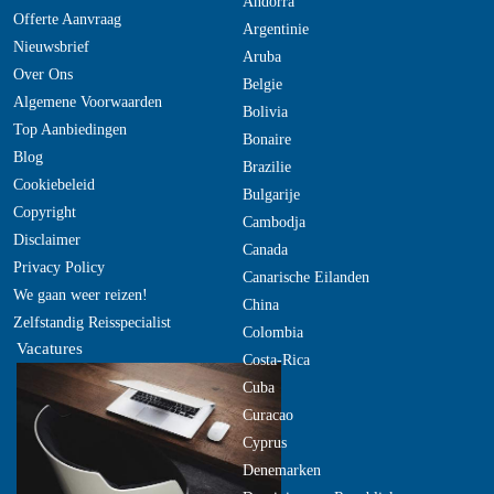
Andorra
Offerte Aanvraag
Argentinie
Nieuwsbrief
Aruba
Over Ons
Belgie
Algemene Voorwaarden
Bolivia
Top Aanbiedingen
Bonaire
Blog
Brazilie
Cookiebeleid
Bulgarije
Copyright
Cambodja
Disclaimer
Canada
Privacy Policy
Canarische Eilanden
We gaan weer reizen!
China
Zelfstandig Reisspecialist
Colombia
Vacatures
Costa-Rica
Cuba
Curacao
Cyprus
Denemarken