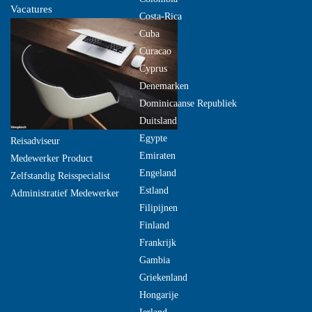
Vacatures
Costa-Rica
Cuba
Curacao
Cyprus
Denemarken
Dominicaanse Republiek
Duitsland
Egypte
Reisadviseur
Emiraten
Medewerker Product
Engeland
Zelfstandig Reisspecialist
Estland
Administratief Medewerker
Filipijnen
Finland
Frankrijk
Gambia
Griekenland
Hongarije