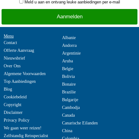
Meld u aan en ontvang leuke aanbiedingen per e-mail
Menu
Albanie
Contact
Andorra
Offerte Aanvraag
Argentinie
Nieuwsbrief
Aruba
Over Ons
Belgie
Algemene Voorwaarden
Bolivia
Top Aanbiedingen
Bonaire
Blog
Brazilie
Cookiebeleid
Bulgarije
Copyright
Cambodja
Disclaimer
Canada
Privacy Policy
Canarische Eilanden
We gaan weer reizen!
China
Zelfstandig Reisspecialist
Colombia