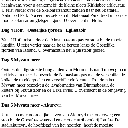
heenkwam, voor u aankomt bij de kleine plaats Kirkjubaejarklaustur.
U reist verder over de Skeioararsandur zanden naar het Skaftafell
Nationaal Park. Na een bezoek aan dit Nationaal Park, trekt u naar de
mooie Jokulsarlon gletsjer lagune. U overnacht in Hofn.
Dag 4 Hofn - Oostelijke fjorden - Egilsstaoir
Vanaf Hofn reist u door de Almannaskaro pas en stopt bij de mooie
kustlijn. U reist verder naar de hoge bergen langs de Oostelijke
fjorden van IJsland. U overnacht in het Egilsstaoir gebied.
Dag 5 Myvatn meer
Ontdek de uitgestrekte hooglanden van Moorudalsoraefi op weg naar
het Myvatn meer. U bezoekt de Namaskaro pas met de verschillende
kolkende modderpoelen en verschillende kleuren. Rondom het
Myvatn meer bezoekt u de lavaformaties van Dimmuborgir, de
kraters bij Skutustaoir en de Laxa rivier. U overnacht in de omgeving
van het Muvatn meer.
Dag 6 Myvatn meer - Akureyri
U reist naar de noordelijke haven van Akureyri met onderweg een
stop bij de Gooafoss waterval en de oude turfboerderij Laufas. De
stad Akureyri, de hoofdstad van het noorden, heeft de mooiste