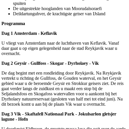
spuiten
De uitgestrekte hooglanden van Moorudalsoraefi
Deildartunguhver, de krachtigste geiser van IJsland
Programma
Dag 1 Amsterdam - Keflavik
U vliegt van Amsterdam naar de luchthaven van Keflavik. Vanaf
daar gaat u op eigen gelegenheid naar de stad Reykjavik waar u
overnacht.
Dag 2 Geysir - Gullfoss - Skogar - Dyrholaey - Vik
De dag begint met een rondleiding door Reykjavik. Na Reykjavik
vertrekt u richting de Gullfoss, de Gouden waterval, en het Geysir
gebied waar u de beroemde Geysir en Strokkur geisers ziet. De reis
gaat verder langs de zuidkust en u maakt een stop bij de
Seljalandsfoss en Skogafoss watervallen voor u aankomt bij het
Dyrholaey natuurreservaat (gesloten van half mei tot eind juni). Na
dit bezoek komt u aan bij de plaats Vik waar u overnacht.
Dag 3 Vik - Skaftafell Nationaal Park - Jokulsarlon gletsjer
lagune - Hofn
U doorkruist Eldhraun, de grootste massa lava die ooit over de aarde