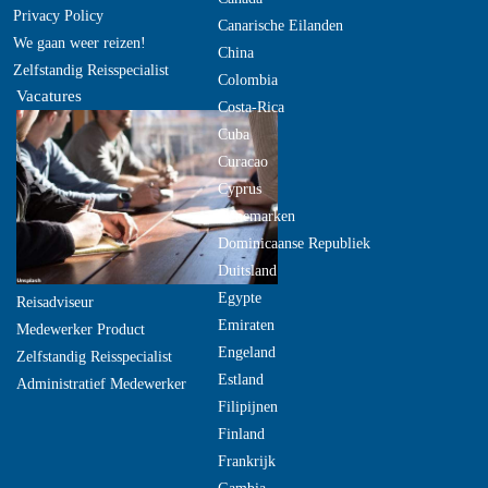
Privacy Policy
Canarische Eilanden
We gaan weer reizen!
China
Zelfstandig Reisspecialist
Colombia
Vacatures
Costa-Rica
Cuba
Curacao
Cyprus
Denemarken
Dominicaanse Republiek
Duitsland
Egypte
Reisadviseur
Emiraten
Medewerker Product
Engeland
Zelfstandig Reisspecialist
Estland
Administratief Medewerker
Filipijnen
Finland
Frankrijk