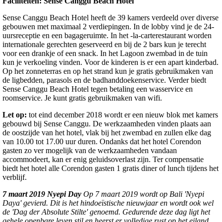
Faciliteiten: Sense Canggu Beach Hotel
Sense Canggu Beach Hotel heeft de 39 kamers verdeeld over diverse
gebouwen met maximaal 2 verdiepingen. In de lobby vind je de 24-
uursreceptie en een bagageruimte. In het -la-carterestaurant worden
internationale gerechten geserveerd en bij de 2 bars kun je terecht
voor een drankje of een snack. In het Lagoon zwembad in de tuin
kun je verkoeling vinden. Voor de kinderen is er een apart kinderbad.
Op het zonneterras en op het strand kun je gratis gebruikmaken van
de ligbedden, parasols en de badhanddoekenservice. Verder biedt
Sense Canggu Beach Hotel tegen betaling een wasservice en
roomservice. Je kunt gratis gebruikmaken van wifi.
Let op:
tot eind december 2018 wordt er een nieuw blok met kamers
gebouwd bij Sense Canggu. De werkzaamheden vinden plaats aan
de oostzijde van het hotel, vlak bij het zwembad en zullen elke dag
van 10.00 tot 17.00 uur duren. Ondanks dat het hotel Corendon
gasten zo ver mogelijk van de werkzaamheden vandaan
accommodeert, kan er enig geluidsoverlast zijn. Ter compensatie
biedt het hotel alle Corendon gasten 1 gratis diner of lunch tijdens het
verblijf.
7 maart 2019 Nyepi Day
Op 7 maart 2019 wordt op Bali 'Nyepi
Daya' gevierd. Dit is het hindoeïstische nieuwjaar en wordt ook wel
de 'Dag der Absolute Stilte' genoemd. Gedurende deze dag ligt het
gehele openbare leven stil en heerst er volledige rust op het eiland.