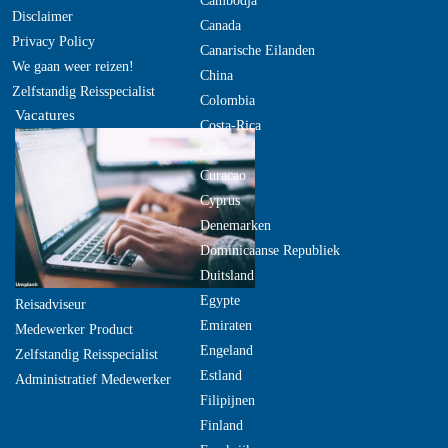
Cambodja
Disclaimer
Canada
Privacy Policy
Canarische Eilanden
We gaan weer reizen!
China
Zelfstandig Reisspecialist
Colombia
Vacatures
Costa-Rica
Cuba
Curacao
Cyprus
Denemarken
Dominicaanse Republiek
Duitsland
Egypte
Reisadviseur
Emiraten
Medewerker Product
Engeland
Zelfstandig Reisspecialist
Estland
Administratief Medewerker
Filipijnen
Finland