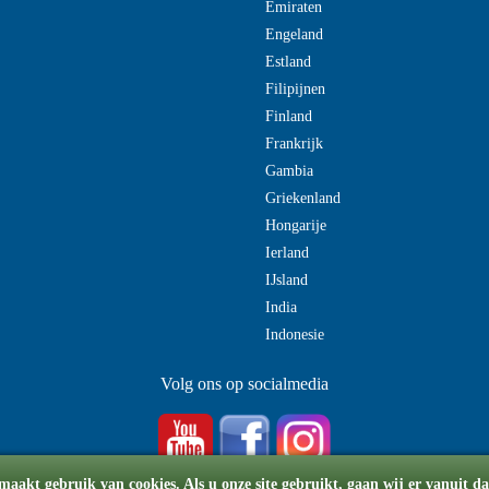
Emiraten
Engeland
Estland
Filipijnen
Finland
Frankrijk
Gambia
Griekenland
Hongarije
Ierland
IJsland
India
Indonesie
Volg ons op socialmedia
maakt gebruik van cookies. Als u onze site gebruikt, gaan wij er vanuit d