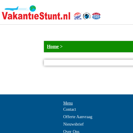
Home
>
Menu
Contact
Offerte Aanvraag
Nieuwsbrief
Over Ons