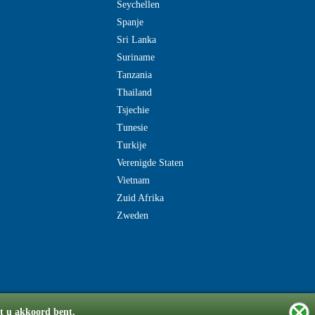
Seychellen
Spanje
Sri Lanka
Suriname
Tanzania
Thailand
Tsjechie
Tunesie
Turkije
Verenigde Staten
Vietnam
Zuid Afrika
Zweden
at u akkoord bent.