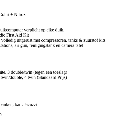
oltri + Nitrox
a
ikcomputer verplicht op elke duik.
dic First Aid Kit
volledig uitgerust met compressoren, tanks & zuurstof kits
stations, air gun, reinigingstank en camera tafel
te, 3 double/twin (tegen een toeslag)
twin/double, 4 twin (Standaard Prijs)
anken, bar , Jacuzzi
D
: