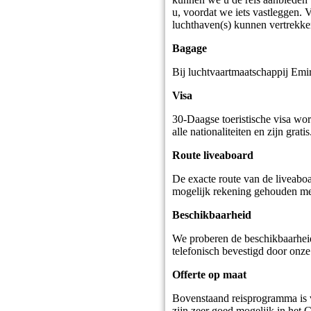
u, voordat we iets vastleggen. 
luchthaven(s) kunnen vertrekke
Bagage
Bij luchtvaartmaatschappij Em
Visa
30-Daagse toeristische visa wo
alle nationaliteiten en zijn grat
Route liveaboard
De exacte route van de liveabo
mogelijk rekening gehouden m
Beschikbaarheid
We proberen de beschikbaarheid 
telefonisch bevestigd door onze
Offerte op maat
Bovenstaand reisprogramma is v
zijn zeer goed mogelijk in het