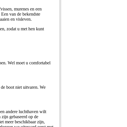
ifvissen, murenes en een
! Een van de bekendste
aaien en visleven.
den, zodat u met hen kunt
ben. Wel moet u comfortabel
de boot niet uitvaren. We
een andere luchthaven wilt
n zijn gebaseerd op de
et meer beschikbaar zijn,
rleggen we uiteraard eerst met