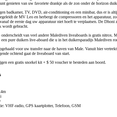
nt genieten van uw favoriete drankje als de zon onder de horizon duik
igen badkamer, TV, DVD, air-conditioning en een minibar, dus er is alti
geleidt de MV Leo en herbergt de compressoren en het apparatuur, zod
 vanaf de eerste dag uw apparatuur niet hoeft te verplaatsen. De Dhoni z
k wordt gebracht.
nderscheidt van veel andere Malediven liveaboards is gratis nitrox. Moe
en pure duikers live-aboard die u in het duikersparadijs Malediven ron
pgehaald voor uw transfer naar de haven van Male. Vanuit hier vertrekt
ende ochtend gaat de liveaboard van start.
jgen een gratis snorkel kit + $ 50 voucher te besteden aan boord.
s
9.4m
i
y
ie: VHF-radio, GPS kaartplotter, Telefoon, GSM