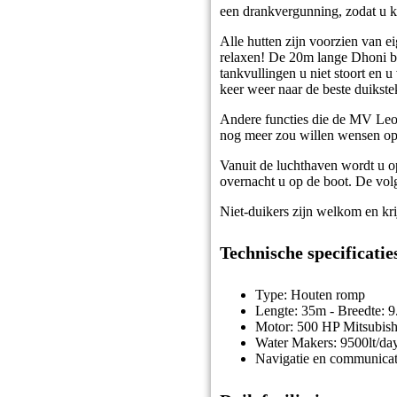
een drankvergunning, zodat u ku
Alle hutten zijn voorzien van e
relaxen! De 20m lange Dhoni be
tankvullingen u niet stoort en u
keer weer naar de beste duikste
Andere functies die de MV Leo o
nog meer zou willen wensen op e
Vanuit de luchthaven wordt u o
overnacht u op de boot. De volg
Niet-duikers zijn welkom en kri
Technische specificatie
Type: Houten romp
Lengte: 35m - Breedte: 
Motor: 500 HP Mitsubish
Water Makers: 9500lt/da
Navigatie en communicat