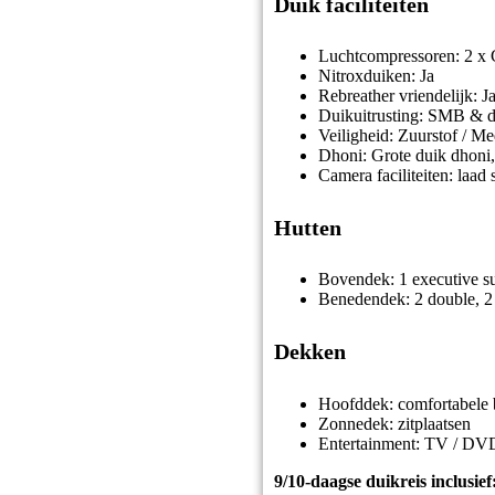
Duik faciliteiten
Luchtcompressoren: 2 x C
Nitroxduiken: Ja
Rebreather vriendelijk: J
Duikuitrusting: SMB & du
Veiligheid: Zuurstof / Me
Dhoni: Grote duik dhoni, 
Camera faciliteiten: laad 
Hutten
Bovendek: 1 executive sui
Benedendek: 2 double, 2 
Dekken
Hoofddek: comfortabele b
Zonnedek: zitplaatsen
Entertainment: TV / DV
9/10-daagse duikreis inclusief