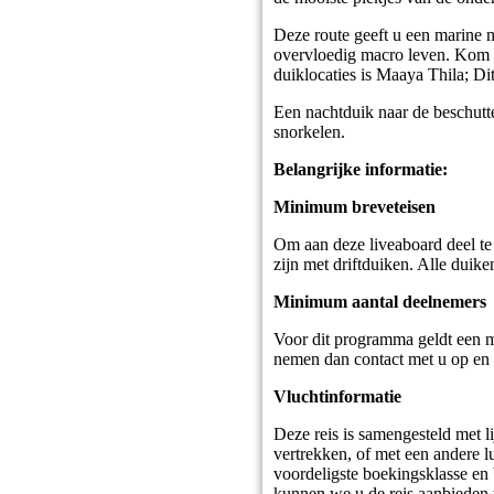
Deze route geeft u een marine m
overvloedig macro leven. Kom d
duiklocaties is Maaya Thila; Di
Een nachtduik naar de beschutte
snorkelen.
Belangrijke informatie:
Minimum breveteisen
Om aan deze liveaboard deel t
zijn met driftduiken. Alle dui
Minimum aantal deelnemers
Voor dit programma geldt een m
nemen dan contact met u op en b
Vluchtinformatie
Deze reis is samengesteld met l
vertrekken, of met een andere lu
voordeligste boekingsklasse en
kunnen we u de reis aanbieden t