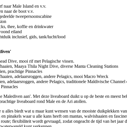
f naar Male Island en v.v.
n naar de boot v.v.
 gedeelde tweepersoonscabine
sion
cks, thee, koffie en drinkwater
oond eiland
tduik inclusief, gids, tank/lucht/lood
diven'
ad Dive, mooi rif met Pelagische vissen.
rifhaaien, Maaya Thila Night Dive, diverse Manta Cleaning Stations
ien, prachtige Pinnacles
rifhaaien, adelaarsroggen, andere Pelagics, mooi Macro Wreck
aien, adelaarsroggen, andere Pelagics, traditionele Maldivische Channel
 Pinnacles
de Malediven aan'. Met deze liveaboard duikt u op de beste en meest b
rachtige liveaboard rond Male en de Ari atollen.
e u alles biedt wat u maar kunt wensen van de mooiste duikplekken v
ts en pinakels waar u alle kans heeft om mantas, walvishaaien en fascine
 route; flexibiliteit wordt gevraagd, zodat ongeacht de tijd van het jaar
erwaterwereld kunt verkennen.