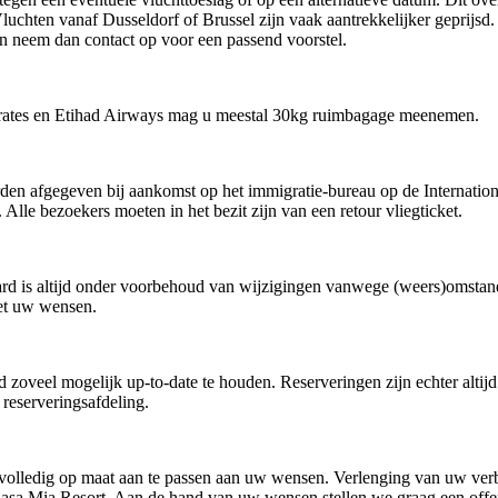
Vluchten vanaf Dusseldorf of Brussel zijn vaak aantrekkelijker geprijs
n neem dan contact op voor een passend voorstel.
irates en Etihad Airways mag u meestal 30kg ruimbagage meenemen.
rden afgegeven bij aankomst op het immigratie-bureau op de Internatio
is. Alle bezoekers moeten in het bezit zijn van een retour vliegticket.
ard is altijd onder voorbehoud van wijzigingen vanwege (weers)omsta
et uw wensen.
zoveel mogelijk up-to-date te houden. Reserveringen zijn echter altijd o
 reserveringsafdeling.
olledig op maat aan te passen aan uw wensen. Verlenging van uw verbl
 Casa Mia Resort. Aan de hand van uw wensen stellen we graag een offe