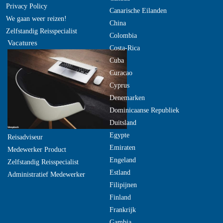
Privacy Policy
Canarische Eilanden
We gaan weer reizen!
China
Zelfstandig Reisspecialist
Colombia
Vacatures
Costa-Rica
Cuba
Curacao
Cyprus
Denemarken
Dominicaanse Republiek
Duitsland
Egypte
Reisadviseur
Emiraten
Medewerker Product
Engeland
Zelfstandig Reisspecialist
Estland
Administratief Medewerker
Filipijnen
Finland
Frankrijk
Gambia