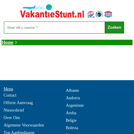
Nederlandse Antillen - Antillen ABC
Home
>
Menu
Albanie
Contact
Andorra
Offerte Aanvraag
Argentinie
Nieuwsbrief
Aruba
Over Ons
Belgie
Algemene Voorwaarden
Bolivia
Top Aanbiedingen