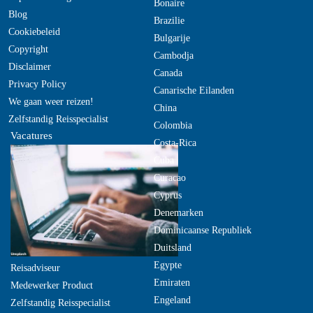
Bonaire
Blog
Brazilie
Cookiebeleid
Bulgarije
Copyright
Cambodja
Disclaimer
Canada
Privacy Policy
Canarische Eilanden
We gaan weer reizen!
China
Zelfstandig Reisspecialist
Colombia
Vacatures
Costa-Rica
Cuba
Curacao
Cyprus
Denemarken
Dominicaanse Republiek
Duitsland
Egypte
Reisadviseur
Emiraten
Medewerker Product
Engeland
Zelfstandig Reisspecialist