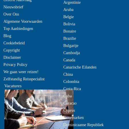
Argentinie
Nieuwsbrief
Aruba
Over Ons
Belgie
Algemene Voorwaarden
Bolivia
Top Aanbiedingen
Bonaire
Blog
Brazilie
Cookiebeleid
Bulgarije
Copyright
Cambodja
Disclaimer
Canada
Privacy Policy
Canarische Eilanden
We gaan weer reizen!
China
Zelfstandig Reisspecialist
Colombia
Vacatures
Costa-Rica
Cuba
Curacao
Cyprus
Denemarken
Dominicaanse Republiek