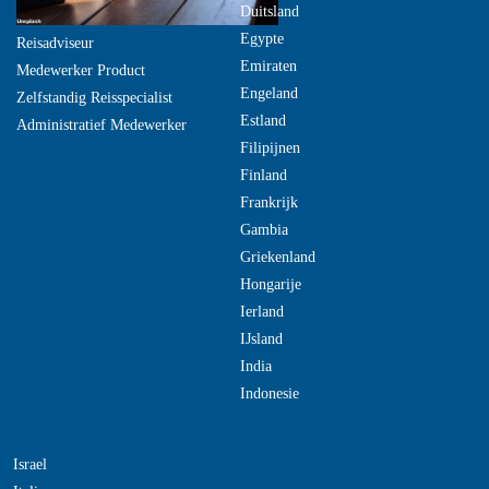
Duitsland
Egypte
Reisadviseur
Emiraten
Medewerker Product
Engeland
Zelfstandig Reisspecialist
Estland
Administratief Medewerker
Filipijnen
Finland
Frankrijk
Gambia
Griekenland
Hongarije
Ierland
IJsland
India
Indonesie
Israel