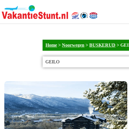
Home
>
Noorwegen
>
BUSKERUD
>
GE
GEILO