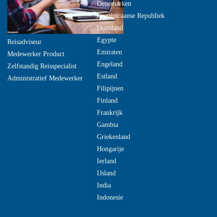
Denemarken
Dominicaanse Republiek
Duitsland
Egypte
Reisadviseur
Emiraten
Medewerker Product
Engeland
Zelfstandig Reisspecialist
Estland
Administratief Medewerker
Filipijnen
Finland
Frankrijk
Gambia
Griekenland
Hongarije
Ierland
IJsland
India
Indonesie