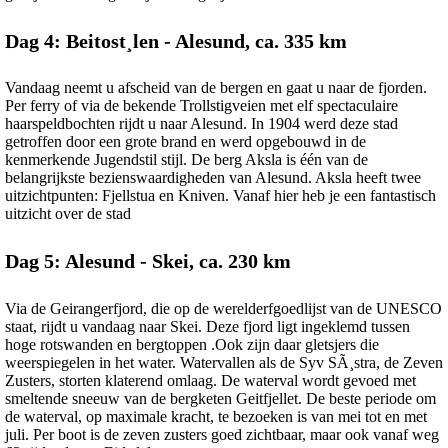
Dag 4: Beitost¸len - Alesund, ca. 335 km
Vandaag neemt u afscheid van de bergen en gaat u naar de fjorden.
Per ferry of via de bekende Trollstigveien met elf spectaculaire
haarspeldbochten rijdt u naar Alesund. In 1904 werd deze stad
getroffen door een grote brand en werd opgebouwd in de
kenmerkende Jugendstil stijl. De berg Aksla is één van de
belangrijkste bezienswaardigheden van Alesund. Aksla heeft twee
uitzichtpunten: Fjellstua en Kniven. Vanaf hier heb je een fantastisch
uitzicht over de stad
Dag 5: Alesund - Skei, ca. 230 km
Via de Geirangerfjord, die op de werelderfgoedlijst van de UNESCO
staat, rijdt u vandaag naar Skei. Deze fjord ligt ingeklemd tussen
hoge rotswanden en bergtoppen .Ook zijn daar gletsjers die
weerspiegelen in het water. Watervallen als de Syv SÃ¸stra, de Zeven
Zusters, storten klaterend omlaag. De waterval wordt gevoed met
smeltende sneeuw van de bergketen Geitfjellet. De beste periode om
de waterval, op maximale kracht, te bezoeken is van mei tot en met
juli. Per boot is de zeven zusters goed zichtbaar, maar ook vanaf weg