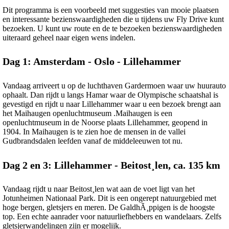
Dit programma is een voorbeeld met suggesties van mooie plaatsen
en interessante bezienswaardigheden die u tijdens uw Fly Drive kunt
bezoeken. U kunt uw route en de te bezoeken bezienswaardigheden
uiteraard geheel naar eigen wens indelen.
Dag 1: Amsterdam - Oslo - Lillehammer
Vandaag arriveert u op de luchthaven Gardermoen waar uw huurauto
ophaalt. Dan rijdt u langs Hamar waar de Olympische schaatshal is
gevestigd en rijdt u naar Lillehammer waar u een bezoek brengt aan
het Maihaugen openluchtmuseum .Maihaugen is een
openluchtmuseum in de Noorse plaats Lillehammer, geopend in
1904. In Maihaugen is te zien hoe de mensen in de vallei
Gudbrandsdalen leefden vanaf de middeleeuwen tot nu.
Dag 2 en 3: Lillehammer - Beitost¸len, ca. 135 km
Vandaag rijdt u naar Beitost¸len wat aan de voet ligt van het
Jotunheimen Nationaal Park. Dit is een ongerept natuurgebied met
hoge bergen, gletsjers en meren. De GaldhÃ¸ppigen is de hoogste
top. Een echte aanrader voor natuurliefhebbers en wandelaars. Zelfs
gletsjerwandelingen zijn er mogelijk.