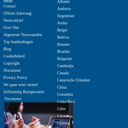
Menu
Albanie
Contact
Andorra
Offerte Aanvraag
Argentinie
Nieuwsbrief
Aruba
Over Ons
Belgie
Algemene Voorwaarden
Bolivia
Top Aanbiedingen
Bonaire
Blog
Brazilie
Cookiebeleid
Bulgarije
Copyright
Cambodja
Disclaimer
Canada
Privacy Policy
Canarische Eilanden
We gaan weer reizen!
China
Zelfstandig Reisspecialist
Colombia
Vacatures
Costa-Rica
Cuba
Curacao
Cyprus