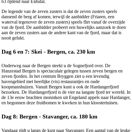
63 rijdend naar Eidsdal.
De legende van de zeven zusters is dat de zeven zusters speels
dansend de berg af komen, terwijl de aanbidder (Friaren, een
waterval tegenover de zeven zusters) speels flirt vanaf de overzijde
van de fjord. De aanbidder probeert een huwelijks aanzoek te doen
aan de zeven zusters aan de andere kant van de fjord, maar dat is
nooit gelukt.
Dag 6 en 7: Skei - Bergen, ca. 230 km
Onderweg naar de Bergen steekt u de Sognefjord over. De
Hanzestad Bergen is spectaculair gelegen tussen zeven bergen en
zeven fjorden. In het centrum Bryggen ziet u een levendig
havengebied met heerlijke (vis) restaurantjes en oude
koopmanshuizen. Vanuit Bergen kunt u ook de Hardangerfjord
bezoeken. De Hardangerfjord is de vier na langste fjord ter wereld. In
de 13e eeuw brachten monniken uit Engeland appels naar Hardanger,
en begonnen deze fruitbomen te kweken in hun kloostertuinen.
Dag 8: Bergen - Stavanger, ca. 180 km
Vandaag rijdt u langs de kust naar Stavanger. Een aantal van de leuke