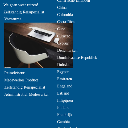
Canarische Eilanden
We gaan weer reizen!
China
Zelfstandig Reisspecialist
Colombia
Vacatures
Costa-Rica
Cuba
Curacao
Cyprus
Denemarken
Dominicaanse Republiek
Duitsland
Egypte
Reisadviseur
Emiraten
Medewerker Product
Engeland
Zelfstandig Reisspecialist
Estland
Administratief Medewerker
Filipijnen
Finland
Frankrijk
Gambia