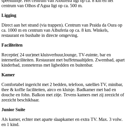
speeltuintje. Het centrum van Albufeira ligt op ca. 8 km en het
centrum van Olhos d'Agua ligt op ca. 500 m.
Ligging
Direct aan het strand (via trappen). Centrum van Praida da Oura op
ca. 1000 m en centrum van Albuferia op ca. 8 km. Winkels,
restaurant en bushalte in directe omgeving.
Faciliteiten
Receptie( 24 uur)met kluisverhuur,lounge, TV-ruimte, bar en
internetfaciliteiten. Restaurant met buffetmaaltijden. Zwembad, apart
kinderbad, zonneterras met ligbedden en buitenbar.
Kamer
Comfortabel ingericht met 2 bedden, telefoon, satelliet-TV, minibar,
thee & koffie faciliteiten, airco en kluisje. Badkamer met bad en
douche en fohn. Balkon met zitje. Tevens kamers met zij zeezicht of
zeezicht beschikbaar.
Junior Suite
Als kamer, echter met aparte slaapkamer en extra TV. Max. 3 volw.
en 1 kind.