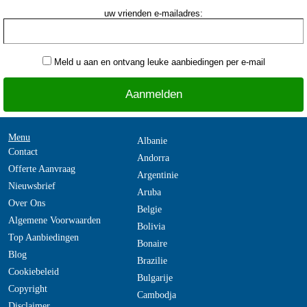
uw vrienden e-mailadres:
Meld u aan en ontvang leuke aanbiedingen per e-mail
Menu
Albanie
Contact
Andorra
Offerte Aanvraag
Argentinie
Nieuwsbrief
Aruba
Over Ons
Belgie
Algemene Voorwaarden
Bolivia
Top Aanbiedingen
Bonaire
Blog
Brazilie
Cookiebeleid
Bulgarije
Copyright
Cambodja
Disclaimer