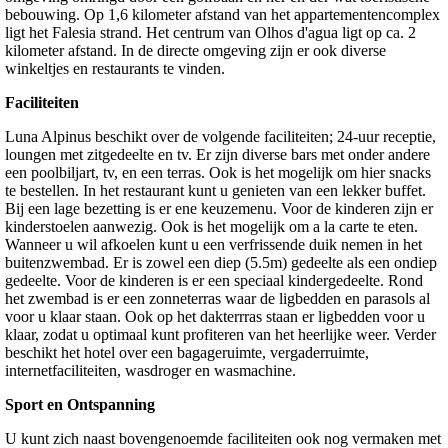
bebouwing. Op 1,6 kilometer afstand van het appartementencomplex
ligt het Falesia strand. Het centrum van Olhos d'agua ligt op ca. 2
kilometer afstand. In de directe omgeving zijn er ook diverse
winkeltjes en restaurants te vinden.
Faciliteiten
Luna Alpinus beschikt over de volgende faciliteiten; 24-uur receptie,
loungen met zitgedeelte en tv. Er zijn diverse bars met onder andere
een poolbiljart, tv, en een terras. Ook is het mogelijk om hier snacks
te bestellen. In het restaurant kunt u genieten van een lekker buffet.
Bij een lage bezetting is er ene keuzemenu. Voor de kinderen zijn er
kinderstoelen aanwezig. Ook is het mogelijk om a la carte te eten.
Wanneer u wil afkoelen kunt u een verfrissende duik nemen in het
buitenzwembad. Er is zowel een diep (5.5m) gedeelte als een ondiep
gedeelte. Voor de kinderen is er een speciaal kindergedeelte. Rond
het zwembad is er een zonneterras waar de ligbedden en parasols al
voor u klaar staan. Ook op het dakterrras staan er ligbedden voor u
klaar, zodat u optimaal kunt profiteren van het heerlijke weer. Verder
beschikt het hotel over een bagageruimte, vergaderruimte,
internetfaciliteiten, wasdroger en wasmachine.
Sport en Ontspanning
U kunt zich naast bovengenoemde faciliteiten ook nog vermaken met