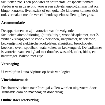
faciliteiten zoals een pooltafel en shuffletafel of speeltautomaat.
Verder is er in de avond voor u een activiteitenprogramma met o.a
bingo, karaoke, livemuziek of een quiz. De kinderen kunnen zich
ook vermaken met de verschillende speeltoestellen op het gras.
Accommodatie
De appartementen zijn voorzien van de volgende
faciliteiten:airconditioning, (huur)kluisje, woon/slaapkamer, met 2-
zitsbank/slaapgedeelte voor 2 personen, slaapkamer, tv, telefoon,
keukentje met elektrische kookplaten, afzuigkap, broodrooster
koelkast, oven, spoelbak, waterkoker, en keukengerei. De badkamer
is voorzien van een ligbad met douche, wastafel, toilet, bidet, en
haardroger. Balkon met zitje.
Verzorging
U verblijft in Luna Alpinus op basis van logies.
Vluchtinformatie
De chartervluchten naar Portugal zullen worden uitgevoerd door
Transavia.com op maandag en donderdag.
Online stoel reservering