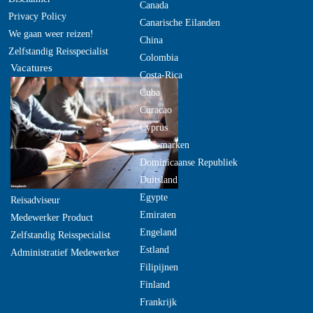
Canada
Privacy Policy
Canarische Eilanden
We gaan weer reizen!
China
Zelfstandig Reisspecialist
Colombia
Vacatures
Costa-Rica
Cuba
Curacao
Cyprus
Denemarken
Dominicaanse Republiek
Duitsland
Egypte
Reisadviseur
Emiraten
Medewerker Product
Engeland
Zelfstandig Reisspecialist
Estland
Administratief Medewerker
Filipijnen
Finland
Frankrijk