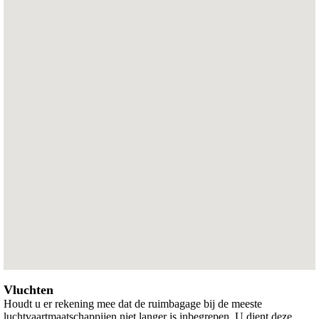
Vluchten
Houdt u er rekening mee dat de ruimbagage bij de meeste
luchtvaartmaatschappijen niet langer is inbegrepen. U dient deze