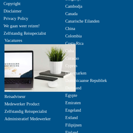
Copyright
Cambodja
Disclaimer
Canada
Privacy Policy
Canarische Eilanden
We gaan weer reizen!
China
Zelfstandig Reisspecialist
Colombia
Vacatures
Costa-Rica
Cuba
Curacao
Cyprus
Denemarken
Dominicaanse Republiek
Duitsland
Egypte
Reisadviseur
Emiraten
Medewerker Product
Engeland
Zelfstandig Reisspecialist
Estland
Administratief Medewerker
Filipijnen
Finland