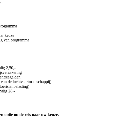
en.
 programma
aar keuze
ing van programma
lig 2,50,-
ngsverzekering
 entreegelden
van de luchtvaartmaatschappij)
toeristenbelasting)
alig 28,-
en optie op de reis naar uw keuze.