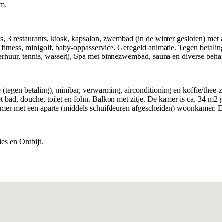
km.
ars, 3 restaurants, kiosk, kapsalon, zwembad (in de winter gesloten) met 
, fitness, minigolf, baby-oppasservice. Geregeld animatie. Tegen betalin
sverhuur, tennis, wasserij, Spa met binnezwembad, sauna en diverse beh
e (tegen betaling), minibar, verwarming, airconditioning en koffie/thee-ze
ad, douche, toilet en fohn. Balkon met zitje. De kamer is ca. 34 m2 gr
imer met een aparte (middels schuifdeuren afgescheiden) woonkamer. D
ies en Ontbijt.