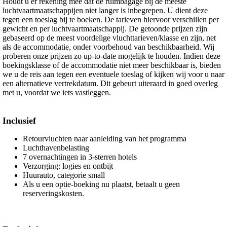
Houdt u er rekening mee dat de ruimbagage bij de meeste
luchtvaartmaatschappijen niet langer is inbegrepen. U dient deze
tegen een toeslag bij te boeken. De tarieven hiervoor verschillen per
gewicht en per luchtvaartmaatschappij. De getoonde prijzen zijn
gebaseerd op de meest voordelige vluchttarieven/klasse en zijn, net
als de accommodatie, onder voorbehoud van beschikbaarheid. Wij
proberen onze prijzen zo up-to-date mogelijk te houden. Indien deze
boekingsklasse of de accommodatie niet meer beschikbaar is, bieden
we u de reis aan tegen een eventuele toeslag of kijken wij voor u naar
een alternatieve vertrekdatum. Dit gebeurt uiteraard in goed overleg
met u, voordat we iets vastleggen.
Inclusief
Retourvluchten naar aanleiding van het programma
Luchthavenbelasting
7 overnachtingen in 3-sterren hotels
Verzorging: logies en ontbijt
Huurauto, categorie small
Als u een optie-boeking nu plaatst, betaalt u geen
reserveringskosten.