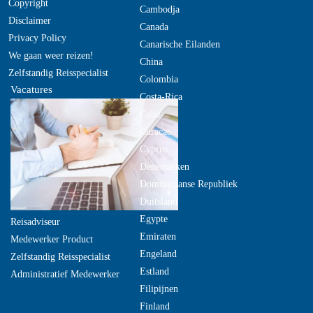
Copyright
Cambodja
Disclaimer
Canada
Privacy Policy
Canarische Eilanden
We gaan weer reizen!
China
Zelfstandig Reisspecialist
Colombia
Vacatures
Costa-Rica
Cuba
Curacao
Cyprus
Denemarken
Dominicaanse Republiek
Duitsland
Egypte
Reisadviseur
Emiraten
Medewerker Product
Engeland
Zelfstandig Reisspecialist
Estland
Administratief Medewerker
Filipijnen
Finland