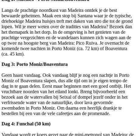
Langs de prachtige noordkust van Madeira ontdek je de best
bewaarde geheimen. Maak een stop bij Santana waar je de typische,
driehoekige Madeira huisjes treft met daken van stro die tot de grond
lopen. Wil je meer weten over de tradities van Madeira? Bezoek dan
het themapark in het dorp. In de omgeving is het genieten van de
prachtige vergezichten en de wandelaars kunnen zich wagen aan de
op twee na hoogste berg van Madeira: Pico Ruiva. Je overnacht de
komende twee nachten in Porto Moniz (ca. 72 km) of Boaventura
(ca. 45 km).
Dag 3: Porto Moniz/Boaventura
Geen haast vandaag. Ook vandaag blijf je nog een nachtje in Porto
Moniz of Boaventura slapen, dus alle tijd om in je eigen tempo de
dag in te gaan delen. Eerst maar beginnen met een goed ontbijt. Het
vruchtbare noorden van het eiland lonkt. Breng bijvoorbeeld een
bezoek aan de watervallen bij Seixal of dompel jezelf onder in het
verfrissende water van de natuurlijke, door lava gevormde
zwembaden in Porto Moniz. Om daarna een heerlijk drankje te
bestellen bij een van de vele cafeetjes aan de promenade.
Dag 4: Funchal (50 km)
Vandaag wordt er koers gezet naar de mini-metropol van Madeira; de