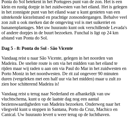
Ponta do Sol betekent in het Portugees punt van de zon. Het is een
klein en rustig dorpje in het zuidwesten van het eiland. Het is gelegen
in het zonnigste punt van het eiland waar u kunt genieten van een
uitstekende kiezelstrand en prachtige zonsondergangen. Behalve veel
zon zult u ook merken dat de omgeving vol is met suikerriet en
bananenplantages. Met uw huurauto kunt ook verschillende Levada's
of andere dorpjes in de buurt bezoeken. Funchal is ligt op 24 km
afstand van Ponta do Sol.
Dag 5 - 8: Ponta do Sol - São Vicente
Vandaag reist u naar São Vicente, gelegen in het noorden van
Madeira. De snelste route is om via het midden van het eiland te
rijden maar wij raden u aan om via Paul do Mar in het zuidwesten en
Porto Moniz in het noordwesten. De rit zal ongeveer 90 minuten
duren (vergeleken met een half uur via het midden) maar u zult zo
zien hoe schitterend Madeira is!
Vandaag reist u terug naar Nederland en afhankelijk van uw
vluchtschema, kunt u op de laatste dag nog een aantal
bezienswaardigheden van Madeira bezoeken. Onderweg naar het
vliegveld kunt u stoppen in Santana, Porto da Cruz, Machico en
Canical. Uw huurauto levert u weer terug op de luchthaven.