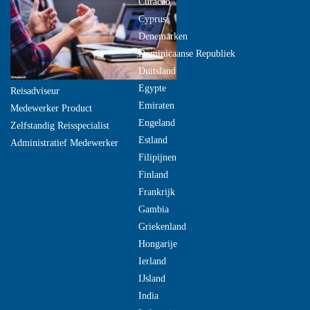
Curacao
Cyprus
Denemarken
Dominicaanse Republiek
Duitsland
Egypte
Reisadviseur
Emiraten
Medewerker Product
Engeland
Zelfstandig Reisspecialist
Estland
Administratief Medewerker
Filipijnen
Finland
Frankrijk
Gambia
Griekenland
Hongarije
Ierland
IJsland
India