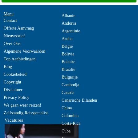
Menu
Albanie
Contact
Andorra
Offerte Aanvraag
Argentinie
Nieuwsbrief
Aruba
Over Ons
Belgie
Algemene Voorwaarden
Bolivia
Top Aanbiedingen
Bonaire
Blog
Brazilie
Cookiebeleid
Bulgarije
Copyright
Cambodja
Disclaimer
Canada
Privacy Policy
Canarische Eilanden
We gaan weer reizen!
China
Zelfstandig Reisspecialist
Colombia
Vacatures
Costa-Rica
Cuba