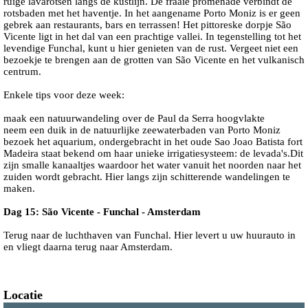
ruige lavarotsen langs de kustlijn. De fraaie promenade verbindt de
rotsbaden met het haventje. In het aangename Porto Moniz is er geen
gebrek aan restaurants, bars en terrassen! Het pittoreske dorpje São
Vicente ligt in het dal van een prachtige vallei. In tegenstelling tot het
levendige Funchal, kunt u hier genieten van de rust. Vergeet niet een
bezoekje te brengen aan de grotten van São Vicente en het vulkanisch
centrum.
Enkele tips voor deze week:
maak een natuurwandeling over de Paul da Serra hoogvlakte
neem een duik in de natuurlijke zeewaterbaden van Porto Moniz
bezoek het aquarium, ondergebracht in het oude Sao Joao Batista fort
Madeira staat bekend om haar unieke irrigatiesysteem: de levada's.Dit
zijn smalle kanaaltjes waardoor het water vanuit het noorden naar het
zuiden wordt gebracht. Hier langs zijn schitterende wandelingen te
maken.
Dag 15: São Vicente - Funchal - Amsterdam
Terug naar de luchthaven van Funchal. Hier levert u uw huurauto in
en vliegt daarna terug naar Amsterdam.
Locatie