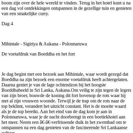
boom zijn over de hele wereld te vinden. Terug in het hotel kunt u na
een dag vol ontdekkingen ontspannen in de gezellige tuin en genieten
van een smakelijke curry.
Dag 4
Mihintale - Sigiriya & Aukana - Polonnaruwa
De voetafdruk van Boeddha en het fort
Je dag begint met een bezoek aan Mihintale, waar wordt gezegd dat
Boeddha na zijn bezoek een enorme voetafdruk heeft achtergelaten.
Daarna geniet je van de lage ochtendzon bij het hoogste
Boeddhabeeld in Sri Lanka, Aukana.Om veilig te zijn tegen de legers
van zijn broer, bouwde de koning dit fort bovenop de rots waar hij
met al zijn vrouwen woonde. Terwijl je de trap om de rots naar de
top beklimt, verandert het uitzicht constant. Het is de moeite waard
als je de top bereikt. Aan het eind van de dag kom je aan in
Polonnaruwa, waar je de nacht doorbrengt in een boetiekhotel aan
het meer. Neem een â€‹â€‹verfrissende duik in het zwembad om te
ontspannen na een dag genieten van de fascinerende Sri Lankaanse
cultuur.