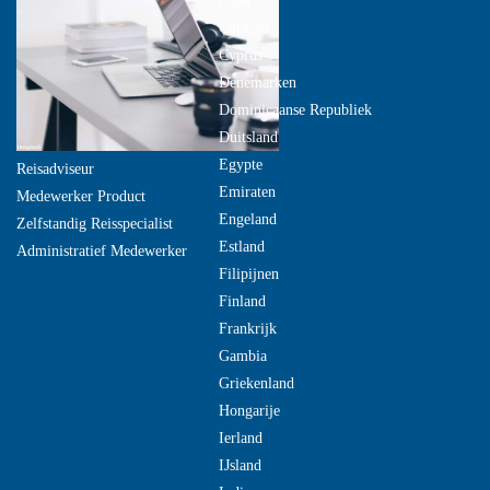
Cuba
Curacao
Cyprus
Denemarken
Dominicaanse Republiek
Duitsland
Egypte
Reisadviseur
Emiraten
Medewerker Product
Engeland
Zelfstandig Reisspecialist
Estland
Administratief Medewerker
Filipijnen
Finland
Frankrijk
Gambia
Griekenland
Hongarije
Ierland
IJsland