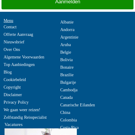
Menu
Albanie
Contact
Andorra
Offerte Aanvraag
Argentinie
Nieuwsbrief
Aruba
Over Ons
Belgie
Algemene Voorwaarden
Bolivia
Top Aanbiedingen
Bonaire
Blog
Brazilie
Cookiebeleid
Bulgarije
Copyright
Cambodja
Disclaimer
Canada
Privacy Policy
Canarische Eilanden
We gaan weer reizen!
China
Zelfstandig Reisspecialist
Colombia
Vacatures
Costa-Rica