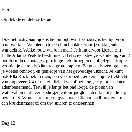
Ella
Ontdek de eindeloze bergen
Doe het rustig aan tijdens het ontbijt, want vandaag is het tijd voor
hard werken. We bieden je een lunchpakket voor je uitdagende
wandeling. Welke route wil je nemen? Je kunt ervoor kiezen om
Little Adam's Peak te beklimmen. Het is een stevige wandeling van 2
uur door theeplantages, prachtige trein bruggen en afgelegen dorpjes
voordat je de top beklimt via grote trappen. Eenmaal boven, ga je met
je voeten omhoog en geniet je van het geweldige uitzicht. Je kunt
ook Ella Rock beklimmen, een veel moeilijkere en langere trektocht
van ongeveer 3-4 uur. Het uitzicht vanaf het hoogste punt is echter
adembenemend. Terwijl je langs het pad loopt, de plons van
watervallen in de verte, slinger je door jungle paden totdat je de top
bereikt. 'S Avonds kunt u teruggaan naar Ella en uzelf trakteren op
een kruidenmassage om uw spieren te ontspannen.
Dag 12