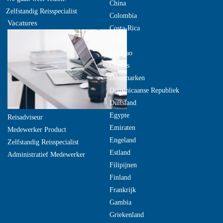
China
Zelfstandig Reisspecialist
Colombia
Vacatures
Costa-Rica
Cuba
Curacao
Cyprus
Denemarken
Dominicaanse Republiek
Duitsland
Egypte
Reisadviseur
Emiraten
Medewerker Product
Engeland
Zelfstandig Reisspecialist
Estland
Administratief Medewerker
Filipijnen
Finland
Frankrijk
Gambia
Griekenland