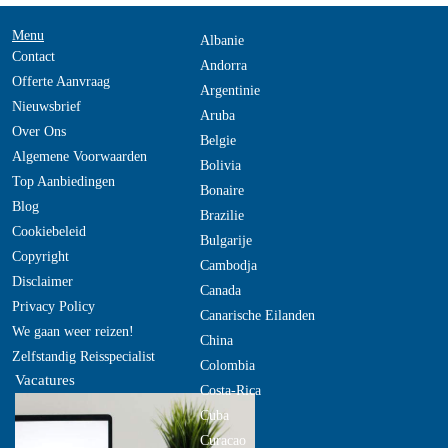
Menu
Albanie
Contact
Andorra
Offerte Aanvraag
Argentinie
Nieuwsbrief
Aruba
Over Ons
Belgie
Algemene Voorwaarden
Bolivia
Top Aanbiedingen
Bonaire
Blog
Brazilie
Cookiebeleid
Bulgarije
Copyright
Cambodja
Disclaimer
Canada
Privacy Policy
Canarische Eilanden
We gaan weer reizen!
China
Zelfstandig Reisspecialist
Colombia
Vacatures
Costa-Rica
Cuba
Curacao