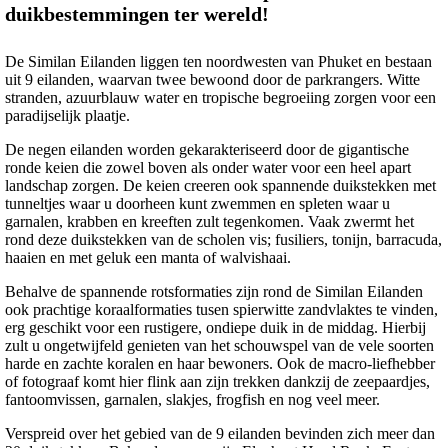
duikbestemmingen ter wereld!
De Similan Eilanden liggen ten noordwesten van Phuket en bestaan
uit 9 eilanden, waarvan twee bewoond door de parkrangers. Witte
stranden, azuurblauw water en tropische begroeiing zorgen voor een
paradijselijk plaatje.
De negen eilanden worden gekarakteriseerd door de gigantische
ronde keien die zowel boven als onder water voor een heel apart
landschap zorgen. De keien creeren ook spannende duikstekken met
tunneltjes waar u doorheen kunt zwemmen en spleten waar u
garnalen, krabben en kreeften zult tegenkomen. Vaak zwermt het
rond deze duikstekken van de scholen vis; fusiliers, tonijn, barracuda,
haaien en met geluk een manta of walvishaai.
Behalve de spannende rotsformaties zijn rond de Similan Eilanden
ook prachtige koraalformaties tusen spierwitte zandvlaktes te vinden,
erg geschikt voor een rustigere, ondiepe duik in de middag. Hierbij
zult u ongetwijfeld genieten van het schouwspel van de vele soorten
harde en zachte koralen en haar bewoners. Ook de macro-liefhebber
of fotograaf komt hier flink aan zijn trekken dankzij de zeepaardjes,
fantoomvissen, garnalen, slakjes, frogfish en nog veel meer.
Verspreid over het gebied van de 9 eilanden bevinden zich meer dan