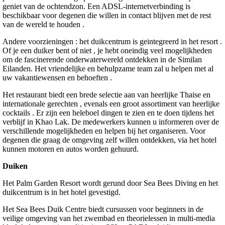
geniet van de ochtendzon. Een ADSL-internetverbinding is
beschikbaar voor degenen die willen in contact blijven met de rest
van de wereld te houden .
Andere voorzieningen : het duikcentrum is geintegreerd in het resort .
Of je een duiker bent of niet , je hebt oneindig veel mogelijkheden
om de fascinerende onderwaterwereld ontdekken in de Similan
Eilanden. Het vriendelijke en behulpzame team zal u helpen met al
uw vakantiewensen en behoeften .
Het restaurant biedt een brede selectie aan van heerlijke Thaise en
internationale gerechten , evenals een groot assortiment van heerlijke
cocktails . Er zijn een heleboel dingen te zien en te doen tijdens het
verblijf in Khao Lak. De medewerkers kunnen u informeren over de
verschillende mogelijkheden en helpen bij het organiseren. Voor
degenen die graag de omgeving zelf willen ontdekken, via het hotel
kunnen motoren en autos worden gehuurd.
Duiken
Het Palm Garden Resort wordt gerund door Sea Bees Diving en het
duikcentrum is in het hotel gevestigd.
Het Sea Bees Duik Centre biedt cursussen voor beginners in de
veilige omgeving van het zwembad en theorielessen in multi-media