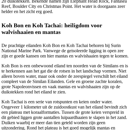
20 duikstekken. Bekende namen zijn Elephant Head Rock, Fantasea
Reef, Boulder City en Christmas Point. Het water is doorgaans zeer
helder en het zicht erg goed.
Koh Bon en Koh Tachai: heiligdom voor
walvishaaien en mantas
De prachtige eilanden Koh Bon en Koh Tachai behoren bij Surin
National Marine Park. Vanwege de geisoleerde ligging in open zee
zijn er goede kansen om hier mantas en walvishaaien tegen te komen.
Koh Bon is een onbewoond eiland ten noorden van de Similans en is
te herkennen aan het gat die de rotsen in het landschap vormen. Niet
alleen boven water, maar ook onder de zeespiegel verschilt het eiland
compleet van de Similan Eilanden. Gele en groene zachte koralen,
grote Napoleonvissen en vaak mantas en walvishaaien zijn op de
duikstekken rond het eiland te zien.
Koh Tachai is een serie van rotspunten en keien onder water.
Ongeveer 1 kilometer uit de zuidoostkust van het eiland bevindt zich
een plateau met koraalformaties. Tussen de grote keien verspreid in
dit gebied liggen grote aantallen luipaardhaaien te slapen in het zand.
Duiken waarbij er meer dan tien geteld worden zijn geen
uitzondering. Rond het plateau is het goed mogelijk mantas en