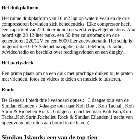
Het duikplatform
Het ruime duikplatform van 16 m2 ligt op waterniveau en de drie
compressoren bevinden zich benedendeks. Elke compressor heeft
een capaciteit van220 liter/minuut en werkt vrijwel geluidsloos. Aan
boord zijn 28 12-liter tanks, een 50-liter zuurstoftank en drie
generatoren 220/12V en een 6000 liter zoetwatertank. Het schip is
uitgerust met GPS Satelliet navigatie, radar, telefoon, cb radio,
tv/video/radio en beschikt over reddingsvlotten en een dinghy.
Het party-deck
Een prima plaats om na een duik met prachtige duiken bij te praten
met vrienden, fotos en videos te delen en muziek te luisteren.
Route
De Genesis I biedt drie liveaboard opties : - 3 daagse tour van de
Similan eilanden - 3-daagse tour naar Koh Bon , Koh Tachai , Koh
Surin & Richelieu Rock - 6 dagen / 5 nachten naar Koh Bon,Koh
Tachai,Koh Surin,Richelieu Rock & Similan Eilanden(1 nacht van
opeenvolgende ritten aan boord in de haven)
Similan Islands: een van de top tien