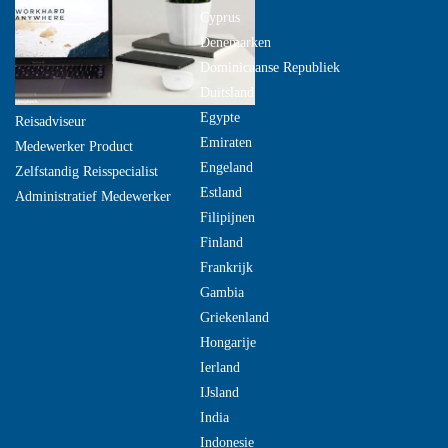
Cyprus
Denemarken
Dominicaanse Republiek
Duitsland
Egypte
Reisadviseur
Emiraten
Medewerker Product
Engeland
Zelfstandig Reisspecialist
Estland
Administratief Medewerker
Filipijnen
Finland
Frankrijk
Gambia
Griekenland
Hongarije
Ierland
IJsland
India
Indonesie