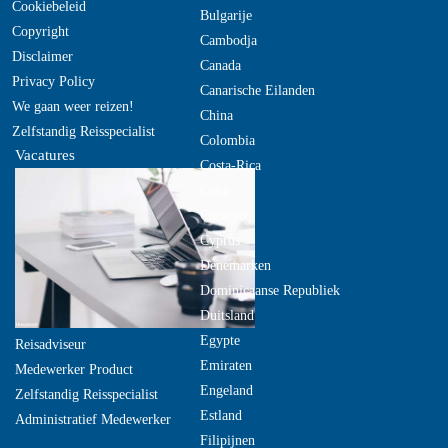
Cookiebeleid
Bulgarije
Copyright
Cambodja
Disclaimer
Canada
Privacy Policy
Canarische Eilanden
We gaan weer reizen!
China
Zelfstandig Reisspecialist
Colombia
Vacatures
Costa-Rica
Cuba
Curacao
Cyprus
Denemarken
Dominicaanse Republiek
Duitsland
Egypte
Reisadviseur
Emiraten
Medewerker Product
Engeland
Zelfstandig Reisspecialist
Estland
Administratief Medewerker
Filipijnen