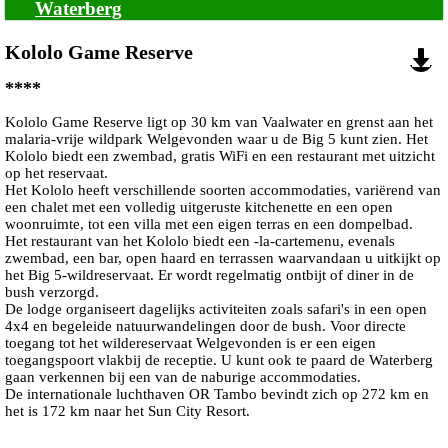
Waterberg
Kololo Game Reserve
****
Kololo Game Reserve ligt op 30 km van Vaalwater en grenst aan het
malaria-vrije wildpark Welgevonden waar u de Big 5 kunt zien. Het
Kololo biedt een zwembad, gratis WiFi en een restaurant met uitzicht
op het reservaat.
Het Kololo heeft verschillende soorten accommodaties, variërend van
een chalet met een volledig uitgeruste kitchenette en een open
woonruimte, tot een villa met een eigen terras en een dompelbad.
Het restaurant van het Kololo biedt een -la-cartemenu, evenals
zwembad, een bar, open haard en terrassen waarvandaan u uitkijkt op
het Big 5-wildreservaat. Er wordt regelmatig ontbijt of diner in de
bush verzorgd.
De lodge organiseert dagelijks activiteiten zoals safari's in een open
4x4 en begeleide natuurwandelingen door de bush. Voor directe
toegang tot het wildereservaat Welgevonden is er een eigen
toegangspoort vlakbij de receptie. U kunt ook te paard de Waterberg
gaan verkennen bij een van de naburige accommodaties.
De internationale luchthaven OR Tambo bevindt zich op 272 km en
het is 172 km naar het Sun City Resort.