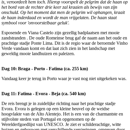
is, veroordeelt hem toch. Hierop voorspelt de pelgrim dat de haan op
het bord van de rechter drie keer zal kraaien als bewijs van zijn
onschuld. Op het moment dat men de pelgrim wil ophangen, kraait
de haan inderdaad en wordt de man vrijgelaten. De haan staat
symbool voor 'onvoorstelbaar geluk'.
Esposende en Viana Castelo zijn gezellig badplaatsen met mooie
zandstranden . De oude Romeinse brug gaf de naam aan het oude en
prachtige stadje Ponte Lima. Dit is de regio waar de beroemde Vinho
Verde vandaan komt en dat laat zich zien in het landschap met
geweldig mooie landhuizen en paleizen.
Dag 10: Braga - Porto - Fatima (ca. 255 km)
Vandaag keer je terug in Porto waar je vast nog niet uitgekeken was.
Dag 11: Fatima - Evora - Beja (ca. 540 km)
De reis brengt je in zuidelijke richting naar het prachtige stadje
Evora. Evora is gelegen op een kleine heuvel op de weidse
hoogvlakte van de Alto Alentejo. Het is een van de charmantste en
stijlvolste steden van Portugal en opgenomen op de
Werelderfgoedlijst van UNESCO. Je ziet er schilderachtige, witte
huizen en gebouwen met verschillende versieringen, omgeven door