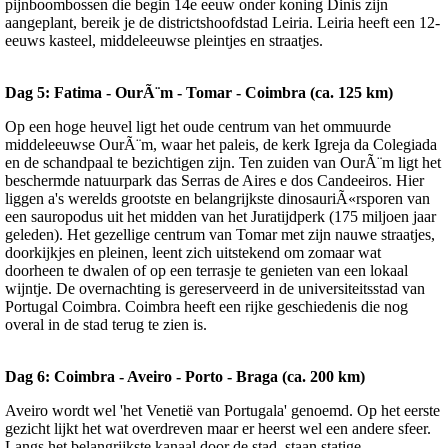
pijnboombossen die begin 14e eeuw onder koning Dinis zijn
aangeplant, bereik je de districtshoofdstad Leiria. Leiria heeft een 12-
eeuws kasteel, middeleeuwse pleintjes en straatjes.
Dag 5: Fatima - OurÃ¨m - Tomar - Coimbra (ca. 125 km)
Op een hoge heuvel ligt het oude centrum van het ommuurde
middeleeuwse OurÃ¨m, waar het paleis, de kerk Igreja da Colegiada
en de schandpaal te bezichtigen zijn. Ten zuiden van OurÃ¨m ligt het
beschermde natuurpark das Serras de Aires e dos Candeeiros. Hier
liggen a's werelds grootste en belangrijkste dinosauriÃ«rsporen van
een sauropodus uit het midden van het Juratijdperk (175 miljoen jaar
geleden). Het gezellige centrum van Tomar met zijn nauwe straatjes,
doorkijkjes en pleinen, leent zich uitstekend om zomaar wat
doorheen te dwalen of op een terrasje te genieten van een lokaal
wijntje. De overnachting is gereserveerd in de universiteitsstad van
Portugal Coimbra. Coimbra heeft een rijke geschiedenis die nog
overal in de stad terug te zien is.
Dag 6: Coimbra - Aveiro - Porto - Braga (ca. 200 km)
Aveiro wordt wel 'het Venetië van Portugala' genoemd. Op het eerste
gezicht lijkt het wat overdreven maar er heerst wel een andere sfeer.
Langs het belangrijkste kanaal door de stad, staan statige