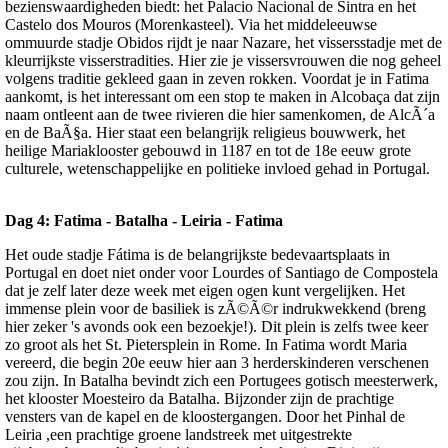
bezienswaardigheden biedt: het Palacio Nacional de Sintra en het
Castelo dos Mouros (Morenkasteel). Via het middeleeuwse
ommuurde stadje Obidos rijdt je naar Nazare, het vissersstadje met de
kleurrijkste visserstradities. Hier zie je vissersvrouwen die nog geheel
volgens traditie gekleed gaan in zeven rokken. Voordat je in Fatima
aankomt, is het interessant om een stop te maken in Alcobaça dat zijn
naam ontleent aan de twee rivieren die hier samenkomen, de AlcÃ´a
en de BaÃ§a. Hier staat een belangrijk religieus bouwwerk, het
heilige Mariaklooster gebouwd in 1187 en tot de 18
e
eeuw grote
culturele, wetenschappelijke en politieke invloed gehad in Portugal.
Dag 4: Fatima - Batalha - Leiria - Fatima
Het oude stadje Fátima is de belangrijkste bedevaartsplaats in
Portugal en doet niet onder voor Lourdes of Santiago de Compostela
dat je zelf later deze week met eigen ogen kunt vergelijken. Het
immense plein voor de basiliek is zÃ©Ã©r indrukwekkend (breng
hier zeker 's avonds ook een bezoekje!). Dit plein is zelfs twee keer
zo groot als het St. Pietersplein in Rome. In Fatima wordt Maria
vereerd, die begin 20e eeuw hier aan 3 herderskinderen verschenen
zou zijn. In Batalha bevindt zich een Portugees gotisch meesterwerk,
het klooster Moesteiro da Batalha. Bijzonder zijn de prachtige
vensters van de kapel en de kloostergangen. Door het Pinhal de
Leiria ,een prachtige groene landstreek met uitgestrekte