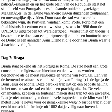
patriciÃ«rshuizen en op het grote plein van de Republiek staat het
standbeeld van Portugals meest befaamde ontdekkingsreiziger,
MagalhÃ£es. In de lagune van Aveiro liggen duizenden zoutpannen
en omvangrijke rijstvelden. Door naar de stad waar werelds
bekendste wijn, de Portwijn, vandaan komt; Porto. Porto met een
fraai historisch centrum en nauwe straatjes, was in 1996 door de
UNESCO uitgeroepen tot Werelderfgoed.. Vergeet niet om tijdens je
bezoek mee te doen aan een portproeverij en ook een boottocht over
de Douro is een aanrader. Aansluitend rijd je door naar Braga waar je
4 nachten verblijft.
Dag 7: Braga
Braga staat bekend als het Portugese Rome. De stad heeft een grote
concentratie religieuze architectuur en de inwoners worden
beschouwd als de meest religieuze en vrome van Portugal. Eén van
de beroemdste attracties van de stad (en van Portugal) is de Igreja de
Bom Jesus de Monte. Deze barokke trap ligt op een beboste helling
in het oosten van de stad en biedt een prachtig uitzicht. De vele
ornamenten, kapellen en fonteinen maken deze trap tot een juweeltje.
Laat je niet ontmoedigen door de vele traptreden en de klim van 116
meter! Kies je liever voor de gemakkelijke weg? Naast de trap rijdt er
een historisch kabeltreintje uit 1882 dat je veilig naar boven kan
brengen.