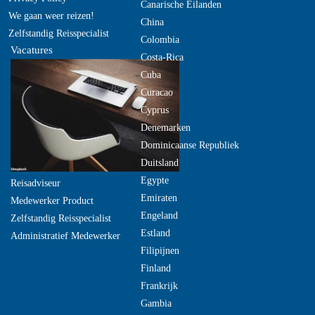
Canarische Eilanden
We gaan weer reizen!
China
Zelfstandig Reisspecialist
Colombia
Vacatures
Costa-Rica
Cuba
Curacao
Cyprus
Denemarken
Dominicaanse Republiek
Duitsland
Egypte
Reisadviseur
Emiraten
Medewerker Product
Engeland
Zelfstandig Reisspecialist
Estland
Administratief Medewerker
Filipijnen
Finland
Frankrijk
Gambia