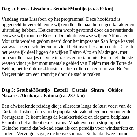
Dag 2: Faro - Lissabon - Setubal/Montijo (ca. 330 km)
Vandaag staat Lissabon op het programma! Deze hoofdstad is
opgedeeld in verschillende wijken die allemaal hun eigen karakter en
uitstraling hebben. Het centrum wordt gevormd door de zeventiende-
eeuwse wijk rond de Rossio. De middeleeuwse wijken Alfama en
Mouraria worden gedomineerd door het imposante San Jorge-kasteel,
vanwaar je een schitterend uitzicht hebt over Lissabon en de Taag. In
het westelijk deel liggen de wijken Bairro Alto en Madragoa, met
hun smalle straatjes en vele terrasjes en restaurants. En in het uiterste
westen vindt je het monumentale gebied van Belém met de Torre de
Belém, het Jerónimos-klooster en het cultureel centrum van Belém.
Vergeet niet om een tramritje door de stad te maken.
Dag 3: Setubal/Montijo - Estoril - Cascais - Sintra - Obidos -
Nazare - Alcobaça - Fatima (ca. 287 km)
Een afwisselende reisdag die je allereerst langs de kust voert van de
Costa de Lisboa, één van de populairste vakantiegebieden onder de
Portugezen. Je komt langs de karakteristieke en elegante badplaats
Estoril en het authentieke Cascais. Maak even een stop bij het
Guincho strand dat bekend staat als een paradijs voor windsurfers en
surfers. Vervolgens ga je de heuvels in naar Sintra dat twee mooie