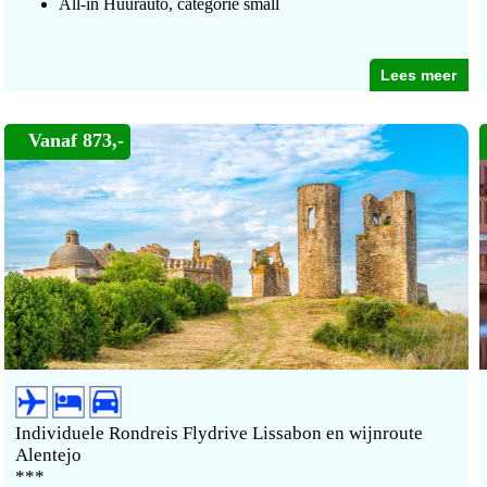
All-in Huurauto, categorie small
Lees meer
Vanaf 873,-
Individuele Rondreis Flydrive Lissabon en wijnroute
Alentejo
***