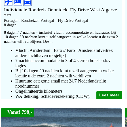
Individuele Rondreis Onontdekt Fly Drive West Algarve
***
Portugal - Rondreizen Portugal - Fly Drive Portugal
8 dagen
8 dagen / 7 nachten - inclusief vlucht, accommodatie en huurauto. Bij
10 dagen / 9 nachten kunt u zelf aangeven in welke locatie u de extra 2
nachten wilt verblijven. Dez...
Vlucht; Amsterdam - Faro // Faro - Amsterdam(vertrek
andere luchthaven mogelijk)
7 nachten accommodatie in 3 of 4 sterren hotels o.b.v
logies
Bij 10 dagen / 9 nachten kunt u zelf aangeven in welke
locatie u de extra 2 nachten wilt verblijven
Huurauto categorie small met 24/7 Nederlandstalig
noodnummer
Ongelimiteerde kilometers
Lees meer
WA-dekking, Schadeverzekering (CDW),
Diefstalverzekering (TP)
Terugbetaling eigen risico en Dekking glas-banden-
Vanaf 798,-
bodem-dakschades