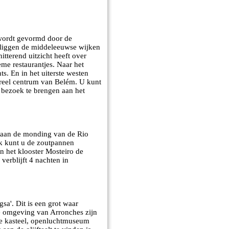
 wordt gevormd door de
 liggen de middeleeuwse wijken
tterend uitzicht heeft over
me restaurantjes. Naar het
ts. En in het uiterste westen
ureel centrum van Belém. U kunt
 bezoek te brengen aan het
 aan de monding van de Rio
ok kunt u de zoutpannen
n het klooster Mosteiro de
verblijft 4 nachten in
sa'. Dit is een grot waar
de omgeving van Arronches zijn
ige kasteel, openluchtmuseum