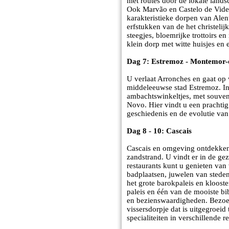
met routes door de lokale lands
Ook Marvão en Castelo de Vide 
karakteristieke dorpen van Alen
erfstukken van de het christeli
steegjes, bloemrijke trottoirs 
klein dorp met witte huisjes e
Dag 7: Estremoz - Montemor
U verlaat Arronches en gaat op
middeleeuwse stad Estremoz. In
ambachtswinkeltjes, met souve
Novo. Hier vindt u een prachtig
geschiedenis en de evolutie van
Dag 8 - 10: Cascais
Cascais en omgeving ontdekken!
zandstrand. U vindt er in de gez
restaurants kunt u genieten van 
badplaatsen, juwelen van steden
het grote barokpaleis en klooste
paleis en één van de mooiste bib
en bezienswaardigheden. Bezoek 
vissersdorpje dat is uitgegroeid
specialiteiten in verschillende r