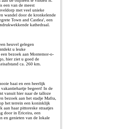
an de olijfteelt te vinden is.
is een van de meest
euveldorp met veel unieke
a en wandel door de kronkelende
legrete Town and Castlea', een
 indrukwekkende kathedraal.
 een heuvel gelegen
ntdekt u leuke
er een bezoek aan Montemor-o-
o, hier ziet u goed de
Reisafstand ca. 260 km.
ooie baai en een heerlijk
w vakantiehartje begeert! In de
nt vanuit hier naar de talloze
en bezoek aan het stadje Mafra,
op het terrein een koninklijk
k aan haar pittoreske straatjes
g door in Ericeira, een
len en genieten van de lokale