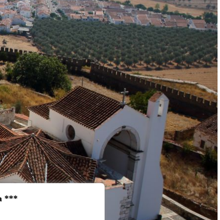
a ***