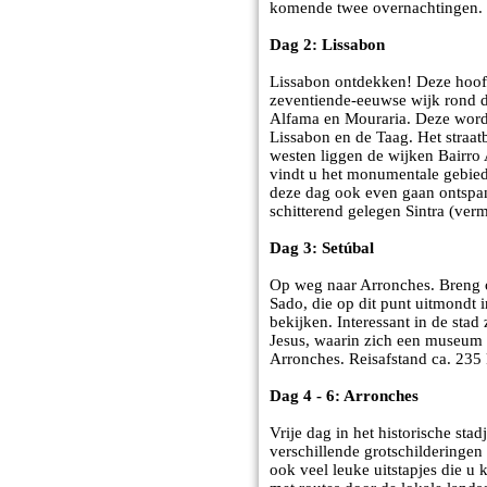
komende twee overnachtingen. 
Dag 2: Lissabon
Lissabon ontdekken! Deze hoofd
zeventiende-eeuwse wijk rond 
Alfama en Mouraria. Deze worde
Lissabon en de Taag. Het straat
westen liggen de wijken Bairro A
vindt u het monumentale gebied
deze dag ook even gaan ontspann
schitterend gelegen Sintra (ver
Dag 3: Setúbal
Op weg naar Arronches. Breng 
Sado, die op dit punt uitmondt
bekijken. Interessant in de sta
Jesus, waarin zich een museum b
Arronches. Reisafstand ca. 235
Dag 4 - 6: Arronches
Vrije dag in het historische sta
verschillende grotschilderinge
ook veel leuke uitstapjes die 