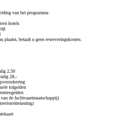
leiding van het programma
rren hotels
bijt
l
u plaatst, betaalt u geen reserveringskosten.
lig 2,50
alig 28,-
ngsverzekering
uele tolgelden
 entreegelden
van de luchtvaartmaatschappij)
toeristenbelasting)
utekaart