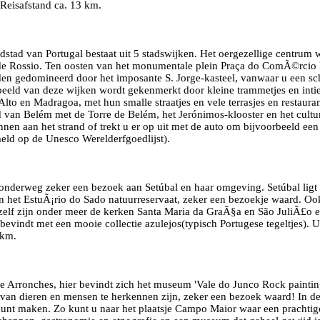
Reisafstand ca. 13 km.
stad van Portugal bestaat uit 5 stadswijken. Het oergezellige centrum
de Rossio. Ten oosten van het monumentale plein Praça do ComÃ©rcio
n gedomineerd door het imposante S. Jorge-kasteel, vanwaar u een schi
beeld van deze wijken wordt gekenmerkt door kleine trammetjes en intie
lto en Madragoa, met hun smalle straatjes en vele terrasjes en restauran
 van Belém met de Torre de Belém, het Jerónimos-klooster en het cult
en aan het strand of trekt u er op uit met de auto om bijvoorbeeld een
meld op de Unesco Werelderfgoedlijst).
onderweg zeker een bezoek aan Setúbal en haar omgeving. Setúbal ligt
 in het EstuÃ¡rio do Sado natuurreservaat, zeker een bezoekje waard. O
d zelf zijn onder meer de kerken Santa Maria da GraÃ§a en São JuliÃ£o e
evindt met een mooie collectie azulejos(typisch Portugese tegeltjes). U 
 km.
dje Arronches, hier bevindt zich het museum 'Vale do Junco Rock painting
n van dieren en mensen te herkennen zijn, zeker een bezoek waard! In 
u kunt maken. Zo kunt u naar het plaatsje Campo Maior waar een pracht