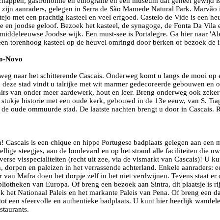
chappen, gastronomie en etnografie en een museum dat geheel gewijd is a
zijn aanraders, gelegen in Serra de São Mamede Natural Park. Marvão 
tejo met een prachtig kasteel en veel erfgoed. Castelo de Vide is een h
jke en joodse geloof. Bezoek het kasteel, de synagoge, de Fonta Da Vil
en middeleeuwse Joodse wijk. Een must-see is Portalegre. Ga hier naar 'A
n een torenhoog kasteel op de heuvel omringd door berken of bezoek de
-o-Novo
 weg naar het schitterende Cascais. Onderweg komt u langs de mooi op
 deze stad vindt u talrijke met wit marmer gedecoreerde gebouwen en o
nirs van onder meer aardewerk, hout en leer. Breng onderweg ook zek
 stukje historie met een oude kerk, gebouwd in de 13e eeuw, van S. Tiag
 de oude ommuurde stad. De laatste nachten brengt u door in Cascais. 
 Cascais is een chique en hippe Portugese badplaats gelegen aan een m
ellige steegjes, aan de boulevard en op het strand alle faciliteiten die u
verse visspecialiteiten (recht uit zee, via de vismarkt van Cascais)! U ku
, dorpen en paleizen in het verrassende achterland. Enkele aanraders: e
r van Mafra doen het dorpje zelf in het niet verdwijnen. Tevens staat er 
liotheken van Europa. Of breng een bezoek aan Sintra, dit plaatsje is rij
het Nationaal Paleis en het markante Paleis van Pena. Of breng een da
 tot een sfeervolle en authentieke badplaats. U kunt hier heerlijk wande
estaurants.