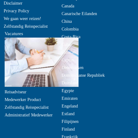
Disclaimer
Canada
Privacy Policy
Canarische Eilanden
We gaan weer reizen!
China
Zelfstandig Reisspecialist
Colombia
Vacatures
Costa-Rica
Cuba
Curacao
Cyprus
Denemarken
Dominicaanse Republiek
Duitsland
Egypte
Reisadviseur
Emiraten
Medewerker Product
Engeland
Zelfstandig Reisspecialist
Estland
Administratief Medewerker
Filipijnen
Finland
Frankrijk