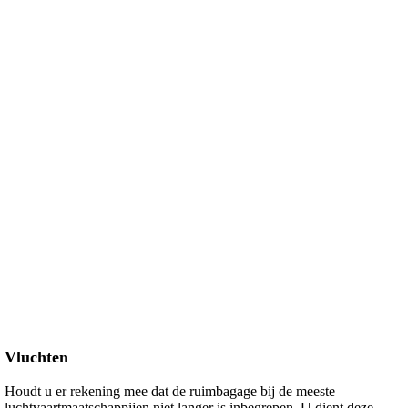
Vluchten
Houdt u er rekening mee dat de ruimbagage bij de meeste
luchtvaartmaatschappijen niet langer is inbegrepen. U dient deze